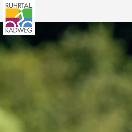
Der RuhrtalRadweg
Tourenplanung
Tourenkarte
Gastgebende
Reiseangebote
Service & Kontakt
Suchen
Deutsch