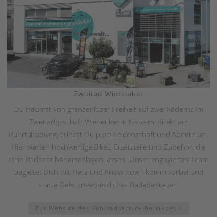
Zweirad Wierleuker
Du träumst von grenzenloser Freiheit auf zwei Rädern? Im
Zweiradgeschäft Wierleuker in Neheim, direkt am
Ruhrtalradweg, erlebst Du pure Leidenschaft und Abenteuer.
Hier warten hochwertige Bikes, Ersatzteile und Zubehör, die
Dein Radherz höherschlagen lassen. Unser engagiertes Team
begleitet Dich mit Herz und Know-how - komm vorbei und
starte Dein unvergessliches Radabenteuer!
Zur Website des Fahrradservice-Betriebes