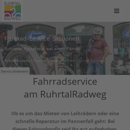
Fahrrad-Service Stationen
Schnelle Reparatur bei einer Panne
RuhrtalRadweg
/
Tourenplanung
/
Fahrrad-Service Stationen
Dennis Stratmann
Fahrradservice
am RuhrtalRadweg
Ob es um das Mieten von Leihrädern oder eine
schnelle Reparatur im Pannenfall geht: Bei
diesen Fahrradprofis seid Ihr gut aufgehoben.