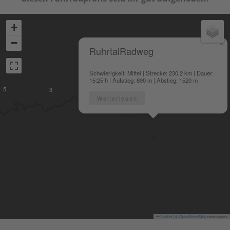
+
−
×
RuhrtalRadweg
Schwierigkeit: Mittel | Strecke: 230.2 km | Dauer:
15:25 h | Aufstieg: 890 m | Abstieg: 1520 m
5
3
3
Weiterlesen
Leaflet
|
©
OpenStreetMap
contributors