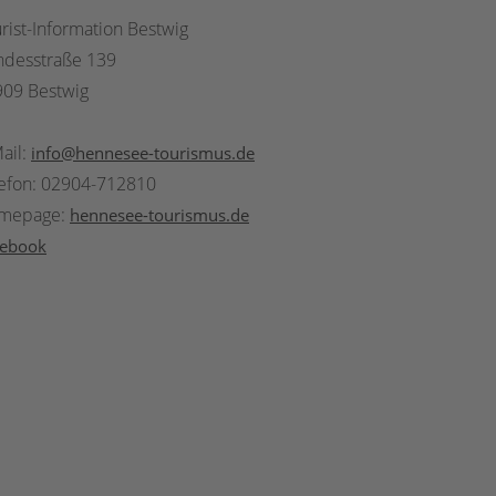
rist-Information Bestwig
ndesstraße 139
09 Bestwig
ail:
info@hennesee-tourismus.de
efon: 02904-712810
mepage:
hennesee-tourismus.de
cebook