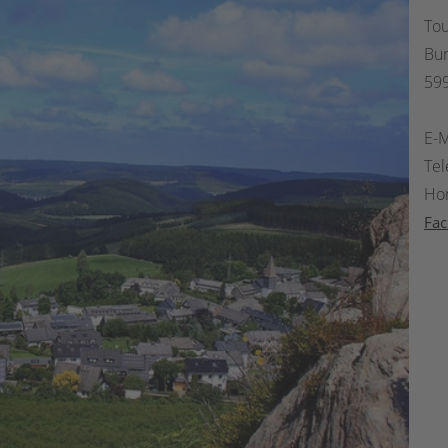
Tou
Bu
599
E-M
Tel
Ho
Fa