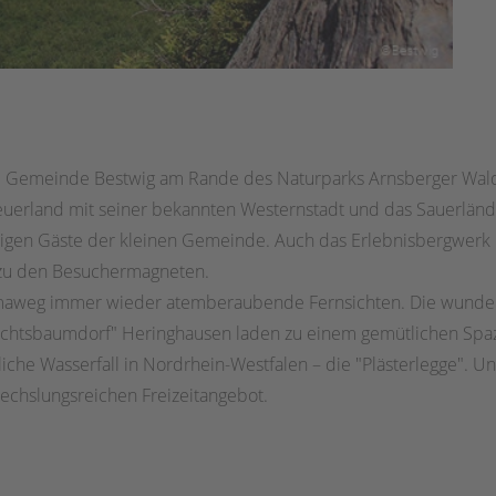
die Gemeinde Bestwig am Rande des Naturparks Arnsberger Wal
nteuerland mit seiner bekannten Westernstadt und das Sauerl
hligen Gäste der kleinen Gemeinde. Auch das Erlebnisbergwerk 
 zu den Besuchermagneten.
maweg immer wieder atemberaubende Fernsichten. Die wunde
nachtsbaumdorf" Heringhausen laden zu einem gemütlichen Spaz
rliche Wasserfall in Nordrhein-Westfalen – die "Plästerlegge". 
chslungsreichen Freizeitangebot.