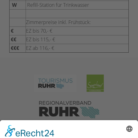
W
Refill-Station für Trinkwasser
Zimmerpreise inkl. Frühstück:
€
EZ bis 70,- €
€€
EZ bis 115,- €
€€€
EZ ab 116,- €