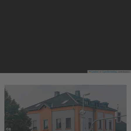
Leaflet
|
©
OpenStreetMap
contributors