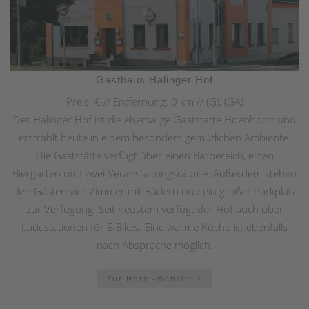
Gasthaus Halinger Hof
Preis: € // Entfernung: 0 km // (G), (GA)
Der Halinger Hof ist die ehemalige Gaststätte Hoenhorst und
erstrahlt heute in einem besonders gemütlichen Ambiente.
Die Gaststätte verfügt über einen Barbereich, einen
Biergarten und zwei Veranstaltungsräume. Außerdem stehen
den Gästen vier Zimmer mit Bädern und ein großer Parkplatz
zur Verfügung. Seit neustem verfügt der Hof auch über
Ladestationen für E-Bikes. Eine warme Küche ist ebenfalls
nach Absprache möglich.
Zur Hotel-Website