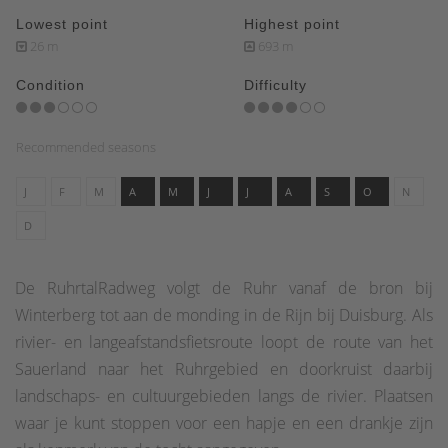
Lowest point
Highest point
26 m
693 m
Condition
Difficulty
Recommended seasons
J
F
M
A
M
J
J
A
S
O
N
D
De RuhrtalRadweg volgt de Ruhr vanaf de bron bij
Winterberg tot aan de monding in de Rijn bij Duisburg. Als
rivier- en langeafstandsfietsroute loopt de route van het
Sauerland naar het Ruhrgebied en doorkruist daarbij
landschaps- en cultuurgebieden langs de rivier. Plaatsen
waar je kunt stoppen voor een hapje en een drankje zijn