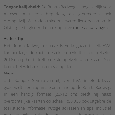
fietsvoorzieningen Kenmerken van de route:• Overwegend
Toegankelijkheid:
De RuhrtalRadweg is toegankelijk voor
een fietspad langs de rivier, grotendeels autovrij op apart
mensen met een beperking en grotendeels ook
aangelegde fiets- en boswegen.• Trajecten die gevaar
drempelvrij. Wij raden minder ervaren fietsers aan om in
lopen bij hoogwater zijn met borden aangegeven met een
Olsberg te beginnen. Let ook op onze
route-aanwijzingen
omleiding bij hoogwater.• Het landschap varieert van het
bosrijke middelgebergte via het riviernabije
Author Tip
cultuurlandschap in het Sauerland tot het industriële
Het RuhrtalRadweg-reispasje is verkrijgbaar bij elk VVV-
cultuurlandschap van het Ruhrgebied.• Bij het doorkruisen
kantoor langs de route; de adressen vindt u in de reisgids
van dorpen zijn er aantrekkelijke bezienswaardigheden en
2016 en op het betreffende stempelveld van de stad. Daar
voorzieningen te vinden.
kunt u het veld ook laten afstempelen.
Maps
.. de Kompakt-Spiralo van uitgeverij BVA Bielefeld. Deze
gids biedt u een optimale oriëntatie op de RuhrtalRadweg.
In een handig formaat (23x12 cm) biedt hij naast
overzichtelijke kaarten op schaal 1:50.000 ook uitgebreide
toeristische informatie, nuttige adressen en tips. Inclusief