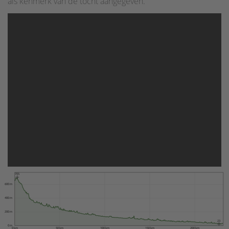
als kenmerk van de tocht aangegeven.
705
600 m
400 m
200 m
23
0 m
0 km
50 km
100 km
150 km
200 km