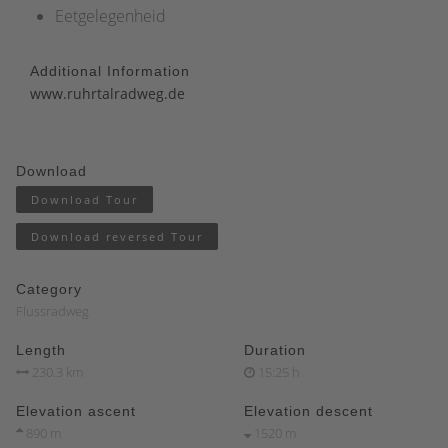
Eetgelegenheid
Additional Information
www.ruhrtalradweg.de
Download
Download Tour
Download reversed Tour
Category
Flussradweg
Length
Duration
230.3 km
15:25 h
Elevation ascent
Elevation descent
890 m
1520 m