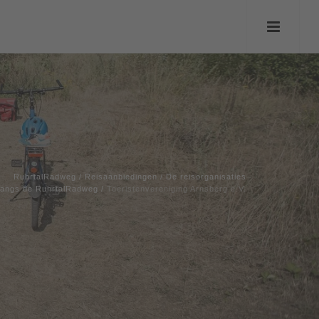
RuhrtalRadweg
/
Reisaanbiedingen
/
De reisorganisaties
langs de RuhrtalRadweg
/
Toeristenvereniging Arnsberg e.V.