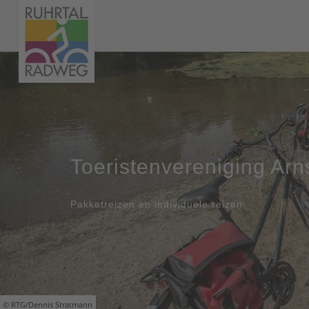
Toeristenvereniging Arn
Pakketreizen en individuele reizen
© RTG/Dennis Stratmann