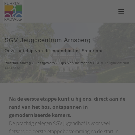
SGV Jeugdcentrum Arnsberg
Onze hoteltip van de maand in het Sauerland
RuhrtalRadweg
/
Gastgevers
/
Tips van de maand
/
SGV Jeugdcentrum
Arnsberg
Na de eerste etappe kunt u bij ons, direct aan de
rand van het bos, ontspannen in
gemoderniseerde kamers.
De prachtig gelegen SGV Jugendhof is voor veel
fietsers de eerste etappebestemming na de start in