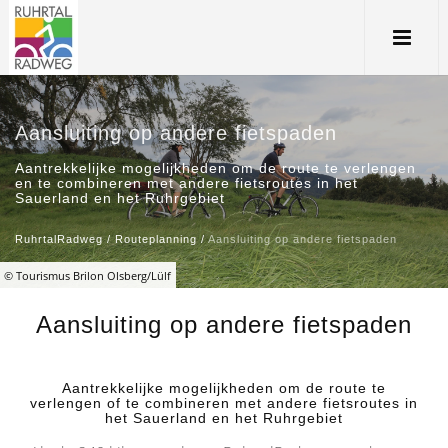
Aansluiting op andere fietspaden
Aantrekkelijke mogelijkheden om de route te verlengen
en te combineren met andere fietsroutes in het
Sauerland en het Ruhrgebiet
RuhrtalRadweg
/
Routeplanning
/
Aansluiting op andere fietspaden
© Tourismus Brilon Olsberg/Lülf
Aansluiting op andere fietspaden
Aantrekkelijke mogelijkheden om de route te
verlengen of te combineren met andere fietsroutes in
het Sauerland en het Ruhrgebiet