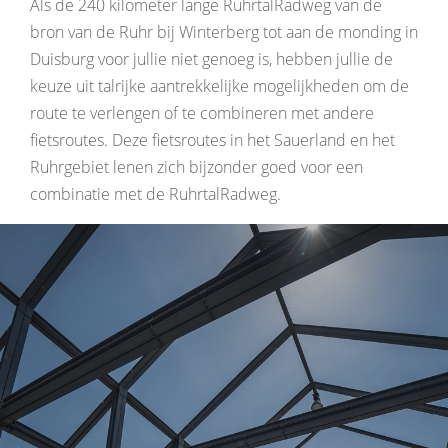
Als de 240 kilometer lange RuhrtalRadweg van de
bron van de Ruhr bij Winterberg tot aan de monding in
Duisburg voor jullie niet genoeg is, hebben jullie de
keuze uit talrijke aantrekkelijke mogelijkheden om de
route te verlengen of te combineren met andere
fietsroutes. Deze fietsroutes in het Sauerland en het
Ruhrgebiet lenen zich bijzonder goed voor een
combinatie met de RuhrtalRadweg.