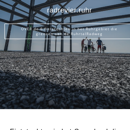
radrevier.ruhr
OVER de 6 fietstochten in het Ruhrgebiet die
grenzen aan de RuhrtalRadweg